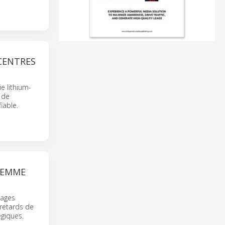
 CENTRES
e lithium-
 de
iable.
LEMME
tages
 retards de
égiques.