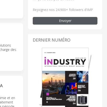
Rejoignez nos 24.900+ followers d’IMP
Envoyer
DERNIER NUMÉRO
olutions
 charge des
LA
imie et en
raitement
e période