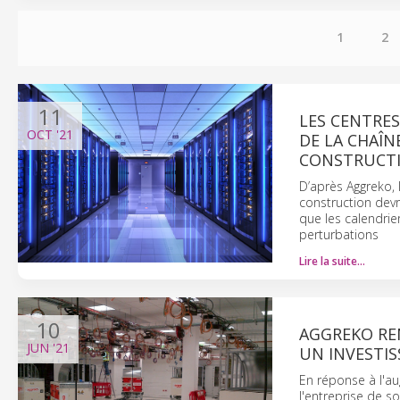
1
2
11
LES CENTRE
OCT
'21
DE LA CHAÎN
CONSTRUCT
D’après Aggreko, 
construction devr
que les calendrie
perturbations
Lire la suite…
10
AGGREKO RE
JUN
'21
UN INVESTIS
En réponse à l'
l'entreprise de 