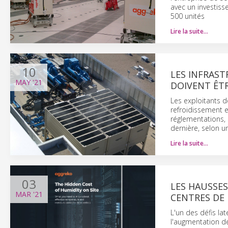
avec un investiss
500 unités
Lire la suite…
10
LES INFRAS
MAY
'21
DOIVENT ÊT
Les exploitants d
refroidissement 
réglementations, 
dernière, selon u
Lire la suite…
03
LES HAUSSES
MAR
'21
CENTRES DE
L'un des défis la
l'augmentation de