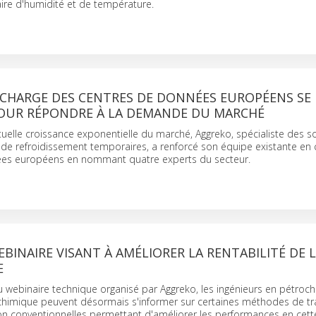
ire d'humidité et de température.
 CHARGE DES CENTRES DE DONNÉES EUROPÉENS SE
OUR RÉPONDRE À LA DEMANDE DU MARCHÉ
actuelle croissance exponentielle du marché, Aggreko, spécialiste des s
 de refroidissement temporaires, a renforcé son équipe existante en
ées européens en nommant quatre experts du secteur.
INAIRE VISANT À AMÉLIORER LA RENTABILITÉ DE 
E
webinaire technique organisé par Aggreko, les ingénieurs en pétroch
chimique peuvent désormais s'informer sur certaines méthodes de t
n conventionnelles permettant d'améliorer les performances en cett