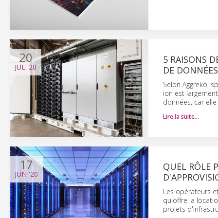
20
5 RAISONS D
JUL
'20
DE DONNÉES
Selon Aggreko, sp
ion est largement
données, car elle
Lire la suite…
17
QUEL RÔLE P
JUN
'20
D'APPROVIS
Les opérateurs et
qu'offre la locat
projets d'infrast