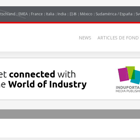
tschland
EMEA
France
Italia
India
日本
México
Sudamérica / España
Sv
NEWS
ARTICLES DE FOND