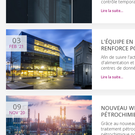
contrôle tempora
Lire la suite…
03
L'ÉQUIPE EN
FEB
'21
RENFORCE P
Afin de suivre l'
d'alimentation et
centres de donn
Lire la suite…
09
NOUVEAU WEB
NOV
'20
PÉTROCHIMI
Grâce au nouveau 
traitement pétro
pétrochimique no