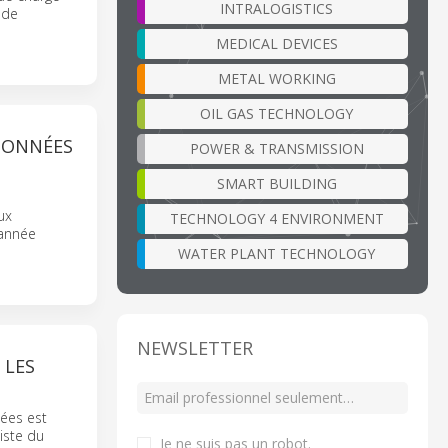
INTRALOGISTICS
 de
MEDICAL DEVICES
METAL WORKING
OIL GAS TECHNOLOGY
 DONNÉES
POWER & TRANSMISSION
SMART BUILDING
ux
TECHNOLOGY 4 ENVIRONMENT
'année
WATER PLANT TECHNOLOGY
NEWSLETTER
 LES
nées est
iste du
Je ne suis pas un robot
.