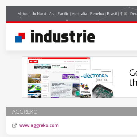
Afrique du Nord
Asia-Pacific
Australia
Benelux
Brasil
中国
Deu
AGGREKO
www.aggreko.com