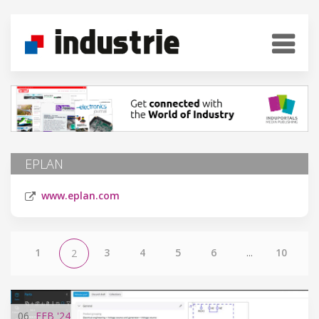
EPLAN
www.eplan.com
1
3
4
5
6
...
10
2
06
FEB
'24