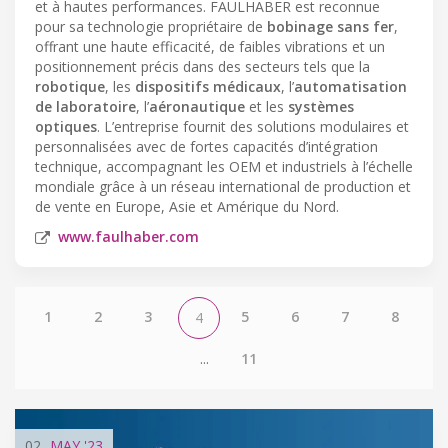
et à hautes performances. FAULHABER est reconnue
pour sa technologie propriétaire de
bobinage sans fer
,
offrant une haute efficacité, de faibles vibrations et un
positionnement précis dans des secteurs tels que la
robotique
, les
dispositifs médicaux
, l’
automatisation
de laboratoire
, l’
aéronautique
et les
systèmes
optiques
. L’entreprise fournit des solutions modulaires et
personnalisées avec de fortes capacités d’intégration
technique, accompagnant les OEM et industriels à l’échelle
mondiale grâce à un réseau international de production et
de vente en Europe, Asie et Amérique du Nord.
www.faulhaber.com
1
2
3
5
6
7
8
4
...
11
02
MAY
'23