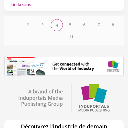
Lire la suite…
1
2
3
5
6
7
8
4
...
11
Découvrez l’industrie de demain