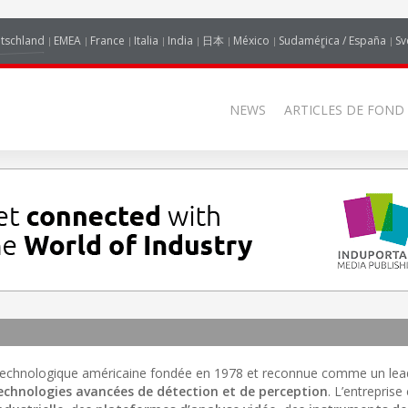
tschland
EMEA
France
Italia
India
日本
México
Sudamérica / España
Sv
NEWS
ARTICLES DE FOND
se technologique américaine fondée en 1978 et reconnue comme un le
echnologies avancées de détection et de perception
. L’entreprise