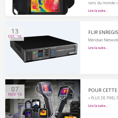
sens du monde »
Lire la suite…
13
FLIR ENREGI
DEC
'16
Meridian Networ
Lire la suite…
07
POUR CETTE 
NOV
'16
« PLUS DE PIXEL
Lire la suite…