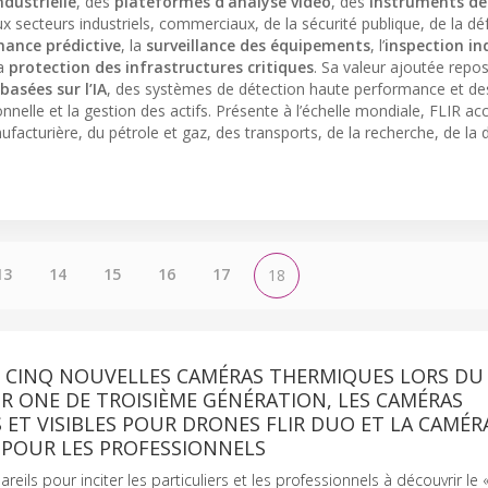
ndustrielle
, des
plateformes d’analyse vidéo
, des
instruments de
x secteurs industriels, commerciaux, de la sécurité publique, de la dé
ance prédictive
, la
surveillance des équipements
, l’
inspection ind
la
protection des infrastructures critiques
. Sa valeur ajoutée repo
basées sur l’IA
, des systèmes de détection haute performance et de
ionnelle et la gestion des actifs. Présente à l’échelle mondiale, FLIR 
anufacturière, du pétrole et gaz, des transports, de la recherche, de la
13
14
15
16
17
18
É CINQ NOUVELLES CAMÉRAS THERMIQUES LORS DU
FLIR ONE DE TROISIÈME GÉNÉRATION, LES CAMÉRAS
ET VISIBLES POUR DRONES FLIR DUO ET LA CAMÉRA
 POUR LES PROFESSIONNELS
eils pour inciter les particuliers et les professionnels à découvrir le 