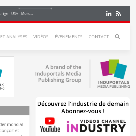
erige
USA
More...
 ET ANALYSES
VIDÉOS
ÉVÉNEMENTS
CONTACT
Découvrez l’industrie de demain
Abonnez-vous !
ader mondial
 conçoit et