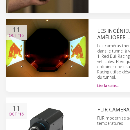
11
LES INGÉNIE
OCT
'16
AMÉLIORER 
Les caméras therm
dans le tunnel à 
1, Red Bull Racin
véhicules. Bien q
entraîner une us
Racing utilise dé
du tunnel.
Lire la suite…
11
FLIR CAMERA
OCT
'16
FLIR modernise 
températures