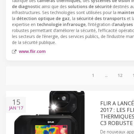
fabrique des
caméras thermiques
, des
systèmes de vision i
de diagnostic
ainsi que des
solutions de sécurité
destinés au
infrastructures. Ses technologies sont utilisées pour la
mainten
la
détection optique de gaz
, la
sécurité des transports
et 
expertise en
technologie infrarouge
, l’intégration d’
analyses 
robustes permettant d’améliorer la sécurité, l’efficacité opérat
les secteurs de l’énergie, des services publics, de l’industrie m
de la sécurité publique.
www.flir.com
1
...
12
15
FLIR A LANC
JAN
'17
2017 : LES 
THERMIQUES 
C3 ROBUSTE
De nouveaux appar