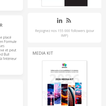
UR
Rejoignez nos 155 000 followers (pour
IMP)
le placé
 en Formule
ses
exe et peut
MEDIA KIT
d Bull
l’intérieur