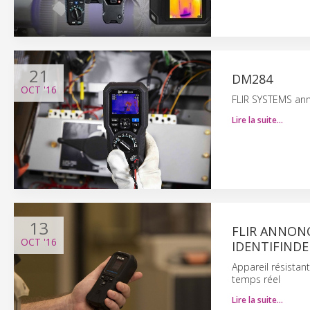
21
DM284
OCT
'16
FLIR SYSTEMS ann
Lire la suite…
13
FLIR ANNON
OCT
'16
IDENTIFINDE
Appareil résistant
temps réel
Lire la suite…