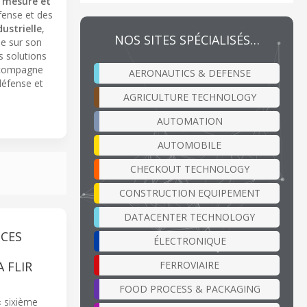
 mesure et
fense et des
ustrielle
,
NOS SITES SPÉCIALISÉS…
se sur son
s solutions
accompagne
AERONAUTICS & DEFENSE
 défense et
AGRICULTURE TECHNOLOGY
AUTOMATION
AUTOMOBILE
CHECKOUT TECHNOLOGY
CONSTRUCTION EQUIPEMENT
DATACENTER TECHNOLOGY
 CES
ÉLECTRONIQUE
FERROVIAIRE
 FLIR
FOOD PROCESS & PACKAGING
« sixième