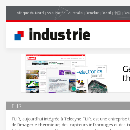
Afrique du Nord
Asia-Pacific
Australia
Benelux
Brasil
中国
Deu
FLIR
FLIR, aujourd’hui intégrée à Teledyne FLIR, est une entrepri
de l’
imagerie thermique
, des
capteurs infrarouges
et des
t