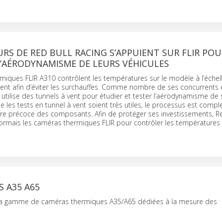
URS DE RED BULL RACING S’APPUIENT SUR FLIR PO
L’AÉRODYNAMISME DE LEURS VÉHICULES
iques FLIR A310 contrôlent les températures sur le modèle à l’échel
vent afin d’éviter les surchauffes. Comme nombre de ses concurrents
g utilise des tunnels à vent pour étudier et tester l’aérodynamisme de 
ue les tests en tunnel à vent soient très utiles, le processus est compl
ure précoce des composants. Afin de protéger ses investissements, Re
sormais les caméras thermiques FLIR pour contrôler les températures à 
S A35 A65
sa gamme de caméras thermiques A35/A65 dédiées à la mesure des