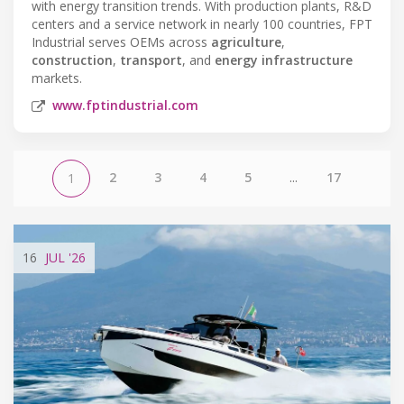
with energy transition trends. With production plants, R&D
centers and a service network in nearly 100 countries, FPT
Industrial serves OEMs across
agriculture
,
construction
,
transport
, and
energy infrastructure
markets.
www.fptindustrial.com
2
3
4
5
...
17
1
16
JUL
'26