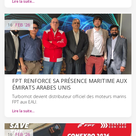
Lire la suite…
16
FEB
'26
FPT RENFORCE SA PRÉSENCE MARITIME AUX
ÉMIRATS ARABES UNIS
Turbomot devient distributeur officiel des moteurs marins
FPT aux EAU.
Lire la suite…
16
FEB
'26