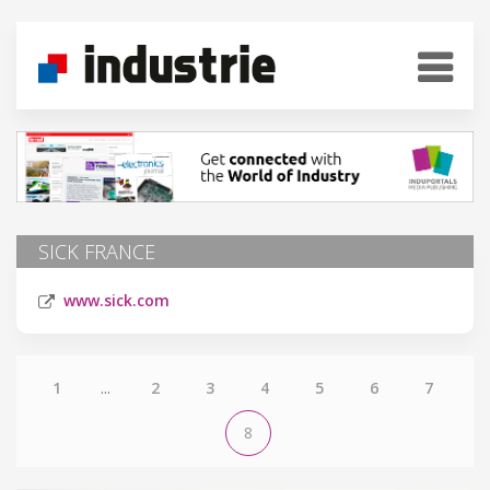
SICK FRANCE
www.sick.com
1
...
2
3
4
5
6
7
8