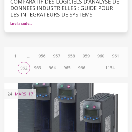
COMPARATIF DES LOGICIELS D'ANALYSE DE
DONNEES INDUSTRIELLES : GUIDE POUR
LES INTEGRATEURS DE SYSTEMS
Lire la suite…
1
...
956
957
958
959
960
961
963
964
965
966
...
1154
962
24
MARS
'17