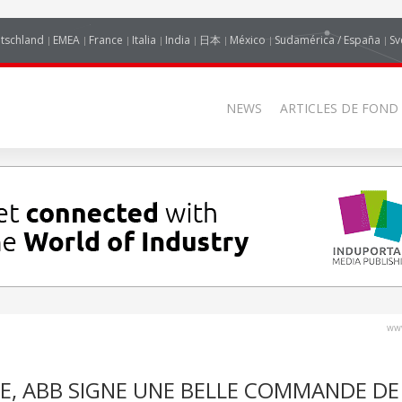
tschland
EMEA
France
Italia
India
日本
México
Sudamérica / España
Sv
NEWS
ARTICLES DE FOND
www
E, ABB SIGNE UNE BELLE COMMANDE DE