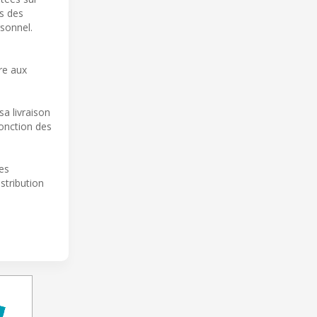
es des
rsonnel.
re aux
a livraison
fonction des
des
stribution