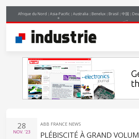
Afrique du Nord
Asia-Pacific
Australia
Benelux
Brasil
中国
Deu
28
ABB FRANCE NEWS
NOV.
'23
PLÉBISCITÉ À GRAND VOLUM