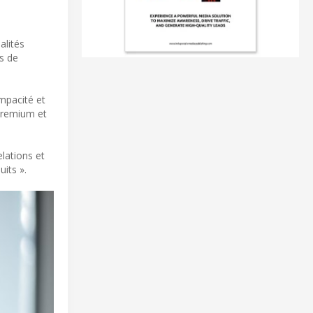
alités
ns de
ompacité et
 premium et
lations et
uits ».