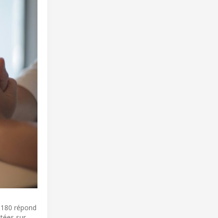
CS180 répond
utées sur