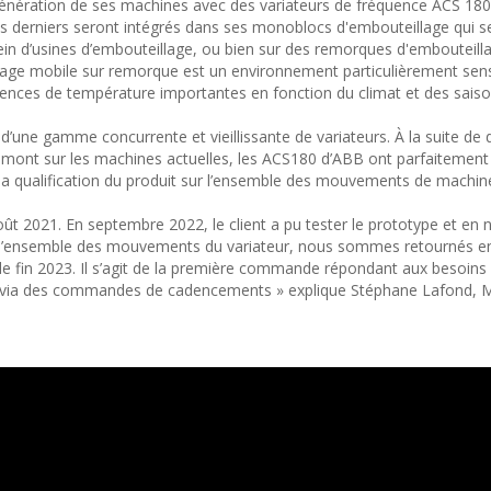
génération de ses machines avec des variateurs de fréquence ACS 180
derniers seront intégrés dans ses monoblocs d'embouteillage qui s
sein d’usines d’embouteillage, ou bien sur des remorques d'embouteill
lage mobile sur remorque est un environnement particulièrement sens
ences de température importantes en fonction du climat et des saiso
une gamme concurrente et vieillissante de variateurs. À la suite de d
n amont sur les machines actuelles, les ACS180 d’ABB ont parfaitemen
 la qualification du produit sur l’ensemble des mouvements de machin
ût 2021. En septembre 2022, le client a pu tester le prototype et en
ier l’ensemble des mouvements du variateur, nous sommes retournés en
e fin 2023. Il s’agit de la première commande répondant aux besoin
ont via des commandes de cadencements » explique Stéphane Lafond, 