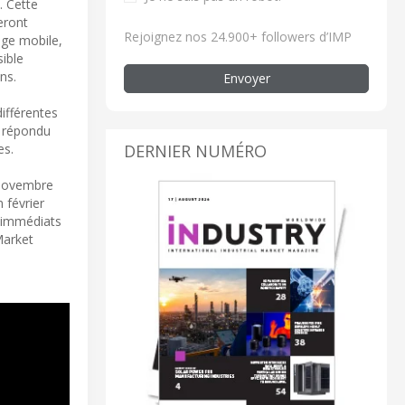
. Cette
eront
Rejoignez nos 24.900+ followers d’IMP
age mobile,
ible
ns.
Envoyer
ifférentes
t répondu
DERNIER NUMÉRO
es.
 novembre
 février
s immédiats
Market