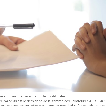
onomiques même en conditions difficiles
s, l’ACS180 est le dernier né de la gamme des variateurs d’ABB. L’A
l est principalement adapté aux applications à plus fortes valeurs ajo