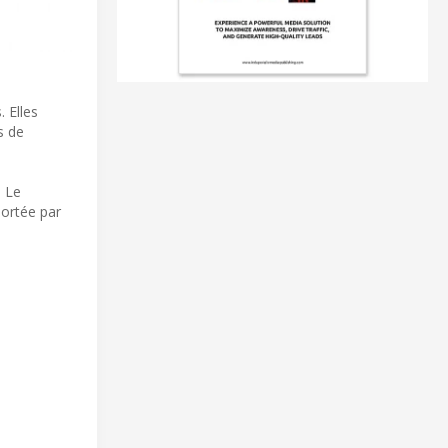
 Elles
s de
. Le
portée par