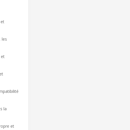
 et
 les
 et
et
patibilité
s la
ropre et