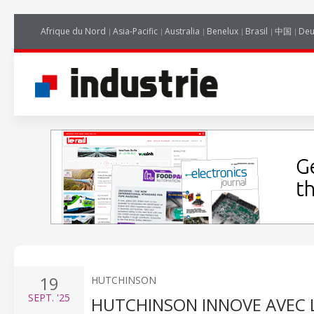
Afrique du Nord
Asia-Pacific
Australia
Benelux
Brasil
中国
Deu
19
HUTCHINSON
SEPT.
'25
HUTCHINSON INNOVE AVEC 