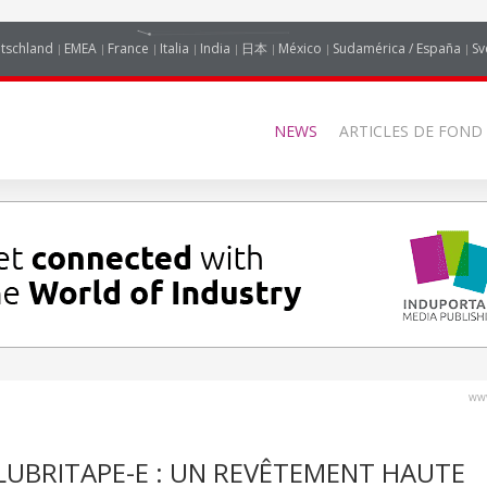
tschland
EMEA
France
Italia
India
日本
México
Sudamérica / España
Sv
NEWS
ARTICLES DE FOND
www
LUBRITAPE-E : UN REVÊTEMENT HAUTE