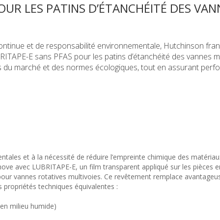
UR LES PATINS D’ÉTANCHÉITÉ DES VAN
ntinue et de responsabilité environnementale, Hutchinson fran
RITAPE-E sans PFAS pour les patins d’étanchéité des vannes mu
s du marché et des normes écologiques, tout en assurant perf
ales et à la nécessité de réduire l’empreinte chimique des matériaux,
nove avec LUBRITAPE-E, un film transparent appliqué sur les pièces e
pour vannes rotatives multivoies. Ce revêtement remplace avantageu
 propriétés techniques équivalentes :
5 en milieu humide)