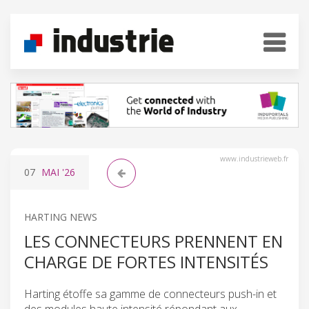
www.industrieweb.fr
07
MAI
'26
HARTING NEWS
LES CONNECTEURS PRENNENT EN
CHARGE DE FORTES INTENSITÉS
Harting étoffe sa gamme de connecteurs push-in et
des modules haute intensité répondant aux