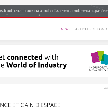
tschland
EMEA
France
Italia
India
日本
México
Sudamérica / España
Sv
NEWS
ARTICLES DE FOND
www
ANCE ET GAIN D'ESPACE