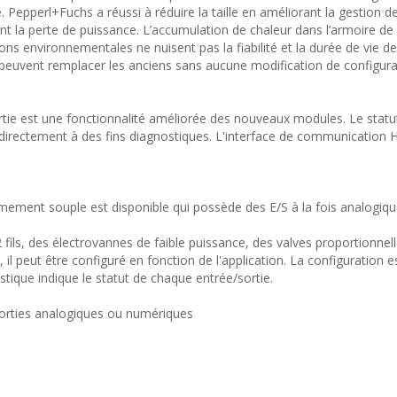
e. Pepperl+Fuchs a réussi à réduire la taille en améliorant la gestion d
ment la perte de puissance. L’accumulation de chaleur dans l’armoire
ions environnementales ne nuisent pas la fiabilité et la durée de vie 
peuvent remplacer les anciens sans aucune modification de configura
ie est une fonctionnalité améliorée des nouveaux modules. Le statu
é directement à des fins diagnostiques. L'interface de communication
ment souple est disponible qui possède des E/S à la fois analogiqu
ils, des électrovannes de faible puissance, des valves proportionnell
l peut être configuré en fonction de l'application. La configuration e
tique indique le statut de chaque entrée/sortie.
 sorties analogiques ou numériques