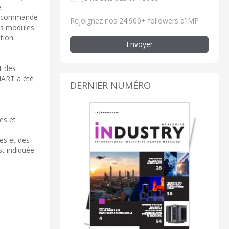
e
 de commande
Rejoignez nos 24.900+ followers d’IMP
des modules
tion.
Envoyer
t des
 HART a été
DERNIER NUMÉRO
es et
es et des
st indiquée