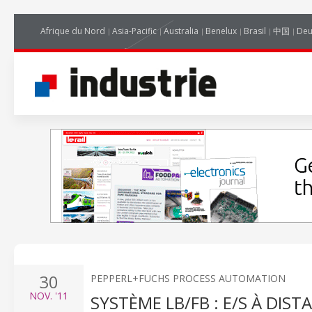
Afrique du Nord
Asia-Pacific
Australia
Benelux
Brasil
中国
Deu
30
PEPPERL+FUCHS PROCESS AUTOMATION
NOV.
'11
SYSTÈME LB/FB : E/S À DIST