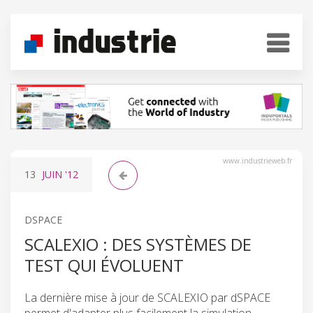
www.industrieweb.fr
13
JUIN
'12
DSPACE
SCALEXIO : DES SYSTÈMES DE
TEST QUI ÉVOLUENT
La dernière mise à jour de SCALEXIO par dSPACE
permet d'adapter plus facilement la simulation