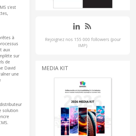
MS s’est
ttes,
rêtes à
Rejoignez nos 155 000 followers (pour
 processus
IMP)
et aux
mplète sur
els de
MEDIA KIT
me David
raîner une
e
istributeur
e solution
encre
 CMS.