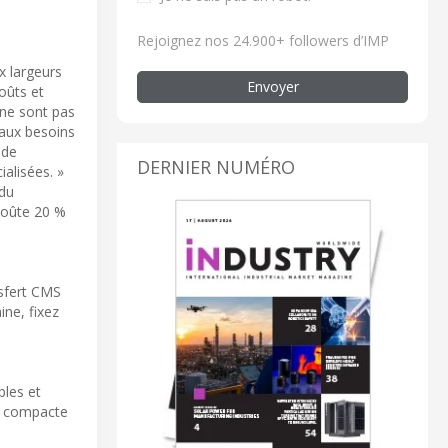
Rejoignez nos 24.900+ followers d’IMP
x largeurs
Envoyer
oûts et
s ne sont pas
 aux besoins
 de
DERNIER NUMÉRO
ialisées. »
 du
 coûte 20 %
nsfert CMS
ine, fixez
ples et
on compacte