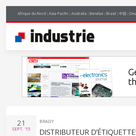
Afrique du Nord
Asia-Pacific
Australia
Benelux
Brasil
中国
Deu
21
BRADY
SEPT.
'15
DISTRIBUTEUR D’ÉTIQUETTE