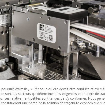
 », poursuit Walmsley. « L’époque où elle devait être conduite et exécut
 ce sont les secteurs qui déterminent les exigences en matière de traç
treprises relativement petites sont tenues de s’y conformer. Nous pen
 constitueront une partie de la solution de traçabilité économique su