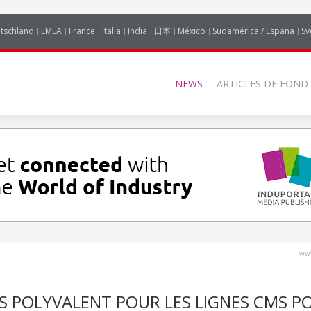
tschland
EMEA
France
Italia
India
日本
México
Sudamérica / España
Sv
NEWS
ARTICLES DE FOND
www
S POLYVALENT POUR LES LIGNES CMS P