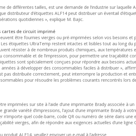
e différentes tailles, est une demande de l’industrie sur laquelle A
e distributeur d’étiquettes ALF14 peut distribuer un éventail d’étique
opérations quotidiennes », explique M. Bajic.
s cartes de circuit imprimé
uvent être fournies vierges ou pré-imprimées selon vos besoins et p
. Les étiquettes UltraTemp restent intactes et lisibles tout au long du
peuvent résister à de nombreux produits chimiques, aux températures 
 du consommable et de l’impression, pour permettre une traçabilité co
 étiquettes sont spécialement conçues pour répondre aux besoins actu
 années à développer des consommables faciles à distribuer », affir
st pas distribuée correctement, peut interrompre la production et ent
consommables pour résoudre les problèmes courants rencontrés lors d
e imprimées sur site à l’aide d’une imprimante Brady associée à un d
e grande variété d’impressions, l’ajout d’une imprimante Brady à votr
er n’importe quel code-barre, code QR ou numéro de série dans une 
abilité vierges, afin de répondre aux exigences actuelles d’une ligne
 produit ALF14, veuillez envoyer un e-mail à l’adresse