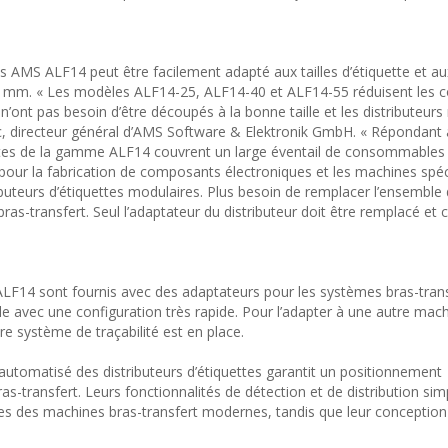
es AMS ALF14 peut être facilement adapté aux tailles d’étiquette et au
3 mm. « Les modèles ALF14-25, ALF14-40 et ALF14-55 réduisent les c
 n’ont pas besoin d’être découpés à la bonne taille et les distributeur
Bajic, directeur général d’AMS Software & Elektronik GmbH. « Répondant
ettes de la gamme ALF14 couvrent un large éventail de consommables
ix pour la fabrication de composants électroniques et les machines spéc
buteurs d’étiquettes modulaires. Plus besoin de remplacer l’ensemble
as-transfert. Seul l’adaptateur du distributeur doit être remplacé et
 ALF14 sont fournis avec des adaptateurs pour les systèmes bras-tra
le avec une configuration très rapide. Pour l’adapter à une autre mach
re système de traçabilité est en place.
utomatisé des distributeurs d’étiquettes garantit un positionnement
s-transfert. Leurs fonctionnalités de détection et de distribution sim
ces des machines bras-transfert modernes, tandis que leur concepti