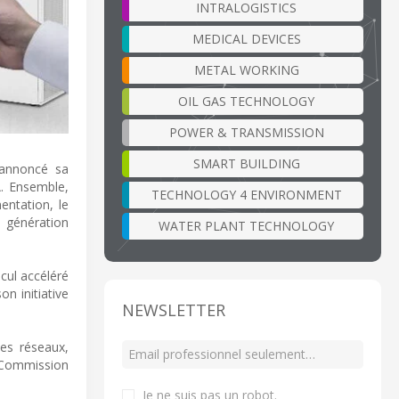
INTRALOGISTICS
MEDICAL DEVICES
METAL WORKING
OIL GAS TECHNOLOGY
POWER & TRANSMISSION
SMART BUILDING
 annoncé sa
A. Ensemble,
TECHNOLOGY 4 ENVIRONMENT
entation, le
e génération
WATER PLANT TECHNOLOGY
lcul accéléré
n initiative
NEWSLETTER
des réseaux,
 Commission
Je ne suis pas un robot
.