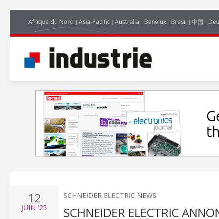
Afrique du Nord
Asia-Pacific
Australia
Benelux
Brasil
中国
Deu
12
SCHNEIDER ELECTRIC NEWS
JUIN
'25
SCHNEIDER ELECTRIC ANNO