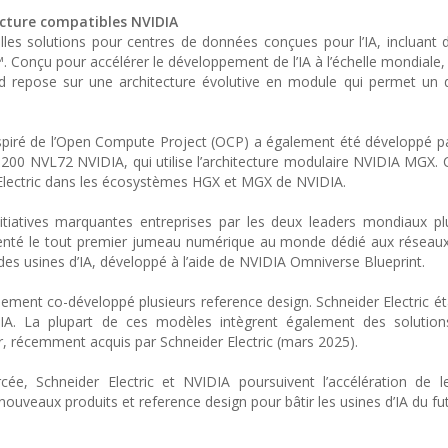
ucture compatibles NVIDIA
les solutions pour centres de données conçues pour l’IA, incluant 
 Conçu pour accélérer le développement de l’IA à l’échelle mondiale, 
d repose sur une architecture évolutive en module qui permet un 
piré de l’Open Compute Project (OCP) a également été développé p
B200 NVL72 NVIDIA, qui utilise l’architecture modulaire NVIDIA MGX.
er Electric dans les écosystèmes HGX et MGX de NVIDIA.
nitiatives marquantes entreprises par les deux leaders mondiaux pl
ésenté le tout premier jumeau numérique au monde dédié aux réseaux
des usines d’IA, développé à l’aide de NVIDIA Omniverse Blueprint.
alement co-développé plusieurs reference design. Schneider Electric é
. La plupart de ces modèles intègrent également des solution
ir, récemment acquis par Schneider Electric (mars 2025).
cée, Schneider Electric et NVIDIA poursuivent l’accélération de l
nouveaux produits et reference design pour bâtir les usines d’IA du fut