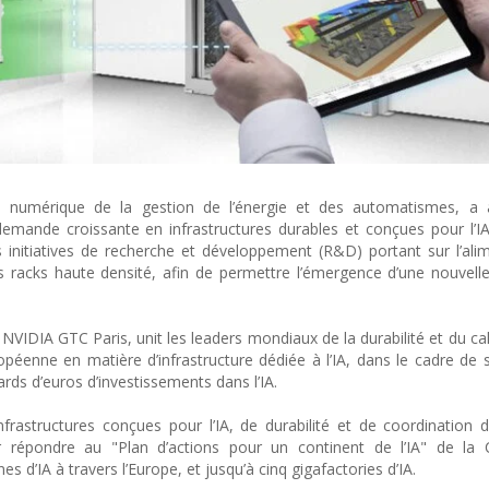
ion numérique de la gestion de l’énergie et des automatismes, a
emande croissante en infrastructures durables et conçues pour l’I
s initiatives de recherche et développement (R&D) portant sur l’alim
s racks haute densité, afin de permettre l’émergence d’une nouvell
 NVIDIA GTC Paris, unit les leaders mondiaux de la durabilité et du ca
éenne en matière d’infrastructure dédiée à l’IA, dans le cadre de so
iards d’euros d’investissements dans l’IA.
frastructures conçues pour l’IA, de durabilité et de coordination 
r répondre au "Plan d’actions pour un continent de l’IA" de la
s d’IA à travers l’Europe, et jusqu’à cinq gigafactories d’IA.