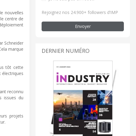
Rejoignez nos 24.900+ followers d’IMP
de nouvelles
le centre de
déploiement
Envoyer
ar Schneider
 Cela marque
DERNIER NUMÉRO
us tôt cette
 électriques
tant reconnu
s issues du
eurs projets
ur.