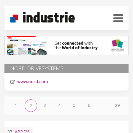
NORD DRIVESYSTEMS
www.nord.com
1
3
4
5
6
...
29
2
07
APR
'26