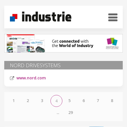
NORD DRIVESYSTEMS
www.nord.com
1
2
3
5
6
7
8
4
...
29