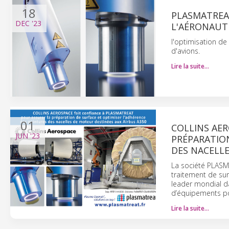
18
PLASMATREA
DEC
'23
L'AÉRONAUT
l'optimisation d
d'avions.
Lire la suite…
01
COLLINS AER
JUN
'23
PRÉPARATION
DES NACELLE
La société PLASM
traitement de su
leader mondial da
d’équipements pou
Lire la suite…