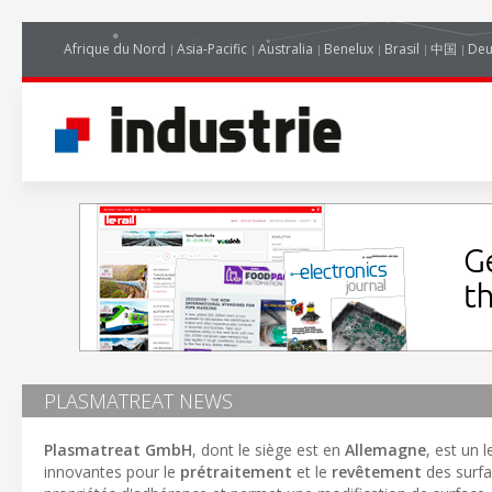
Afrique du Nord
Asia-Pacific
Australia
Benelux
Brasil
中国
Deu
PLASMATREAT NEWS
Plasmatreat GmbH
, dont le siège est en
Allemagne
, est un 
innovantes pour le
prétraitement
et le
revêtement
des surfa