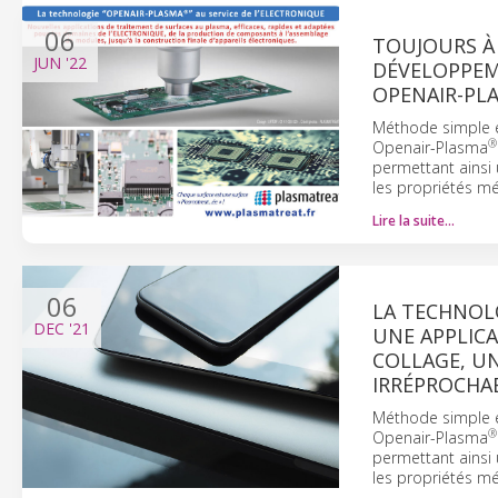
06
TOUJOURS À 
JUN
'22
DÉVELOPPEM
OPENAIR-PL
Méthode simple e
®
Openair-Plasma
permettant ainsi 
les propriétés m
Lire la suite…
06
LA TECHNOL
DEC
'21
UNE APPLIC
COLLAGE, UN
IRRÉPROCHAB
Méthode simple e
®
Openair-Plasma
permettant ainsi 
les propriétés m