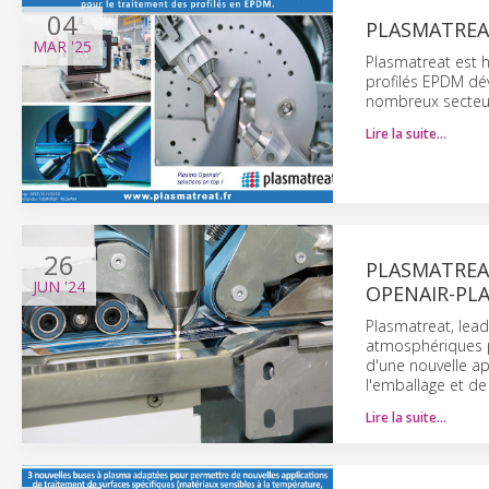
04
PLASMATREA
MAR
'25
Plasmatreat est h
profilés EPDM dé
nombreux secteur
Lire la suite…
26
PLASMATREA
JUN
'24
OPENAIR-PL
Plasmatreat, lea
atmosphériques p
d'une nouvelle ap
l'emballage et de
Lire la suite…