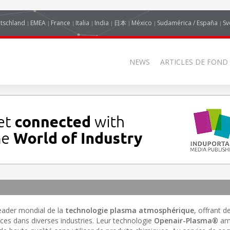
tschland
EMEA
France
Italia
India
日本
México
Sudamérica / España
Sv
NEWS
ARTICLES DE FOND
leader mondial de la
technologie plasma atmosphérique
, offrant d
ces dans diverses industries. Leur technologie
Openair-Plasma®
amé