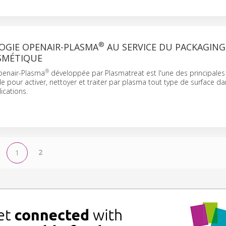
®
OGIE OPENAIR-PLASMA
AU SERVICE DU PACKAGING
OSMÉTIQUE
®
penair-Plasma
développée par Plasmatreat est l'une des principales
e pour activer, nettoyer et traiter par plasma tout type de surface d
cations.
2
1