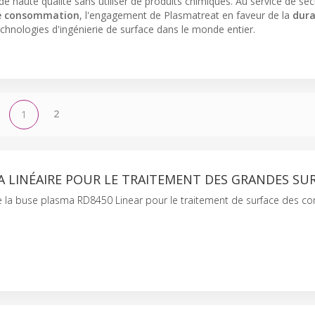
 haute qualité sans utiliser de produits chimiques. Au service de sec
de consommation
, l'engagement de Plasmatreat en faveur de la
dura
chnologies d'ingénierie de surface dans le monde entier.
2
1
 LINÉAIRE POUR LE TRAITEMENT DES GRANDES SU
e la buse plasma RD8450 Linear pour le traitement de surface des 