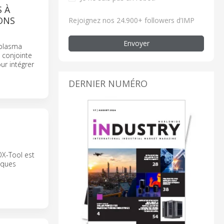
 À
ONS
Rejoignez nos 24.900+ followers d’IMP
Envoyer
 plasma
 conjointe
ur intégrer
DERNIER NUMÉRO
OX-Tool est
iques