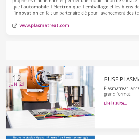
propriétés d'adhérence et permet une modification de surface de
que
l'automobile
,
l'électronique
,
l'emballage
et les
biens 
l'innovation
en fait un partenaire clé pour l'avancement des te
www.plasmatreat.com
12
BUSE PLASMA
JUN
'26
Plasmatreat lanc
grand format.
Lire la suite…