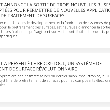
T ANNONCE LA SORTIE DE TROIS NOUVELLES BUSES
PTÉES POUR PERMETTRE DE NOUVELLES APPLICATI
 DE TRAITEMENT DE SURFACES
der mondial dans le développement et la fabrication de systèmes de
ur le prétraitement des surfaces, est heureuse d'annoncer la sortie
s buses à plasma qui élargissent son vaste portefeuille de produits po
spécifiques.
T A PRÉSENTÉ LE REDOX-TOOL, UN SYSTÈME DE
ENT DE SURFACE RÉVOLUTIONNAIRE
t-première par Plasmatreat lors du dernier salon Productronica, RED
système de prétraitement de surfaces pour les composants électron
les.