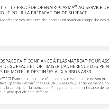
®
T ET LE PROCÉDÉ OPENAIR-PLASMA
AU SERVICE DE
IQUE POUR LA PRÉPARATION DE SURFACE
e l’adhérence des peintures des nacelles en matériau composite des 
OSPACE FAIT CONFIANCE À PLASMATREAT POUR AS
 DE SURFACE ET OPTIMISER L’ADHÉRENCE DES PEI
S DE MOTEUR DESTINÉES AUX AIRBUS A350
ATREAT France est heureuse d’annoncer la mise en place de son pro
®
rface Openair-Plasma
chez COLLINS AEROSPACE (anciennement Goodr
ns la conception, la fabrication, l'intégration et la maintenance de s
r l'aérospatiale et la défense.