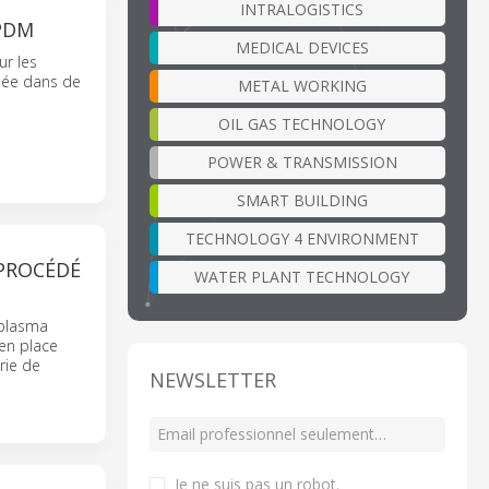
INTRALOGISTICS
PDM
MEDICAL DEVICES
ur les
isée dans de
METAL WORKING
OIL GAS TECHNOLOGY
POWER & TRANSMISSION
SMART BUILDING
TECHNOLOGY 4 ENVIRONMENT
PROCÉDÉ
WATER PLANT TECHNOLOGY
 plasma
en place
rie de
NEWSLETTER
Je ne suis pas un robot
.