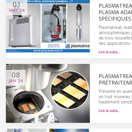
01
PLASMATREA
MAY
'24
PLASMA ADA
SPÉCIFIQUES
Plasmatreat, lea
atmosphériques po
de trois nouvelle
des applications 
Lire la suite…
08
PLASMATREA
JAN
'24
PRÉTRAITEM
Présenté en avan
un tout nouveau 
hautement sensib
Lire la suite…