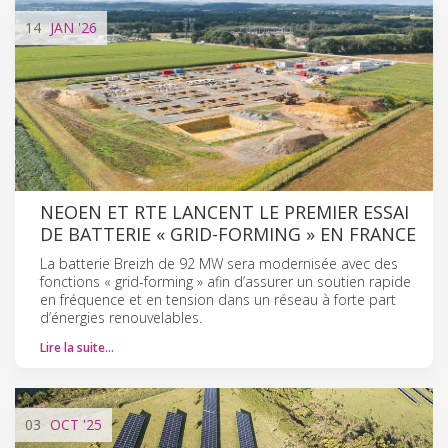
14
JAN
'26
NEOEN ET RTE LANCENT LE PREMIER ESSAI
DE BATTERIE « GRID-FORMING » EN FRANCE
La batterie Breizh de 92 MW sera modernisée avec des
fonctions « grid-forming » afin d’assurer un soutien rapide
en fréquence et en tension dans un réseau à forte part
d’énergies renouvelables.
Lire la suite…
03
OCT
'25