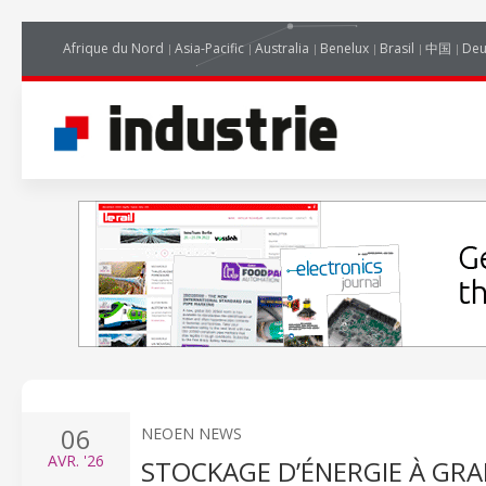
Afrique du Nord
Asia-Pacific
Australia
Benelux
Brasil
中国
Deu
06
NEOEN NEWS
AVR.
'26
STOCKAGE D’ÉNERGIE À GRA