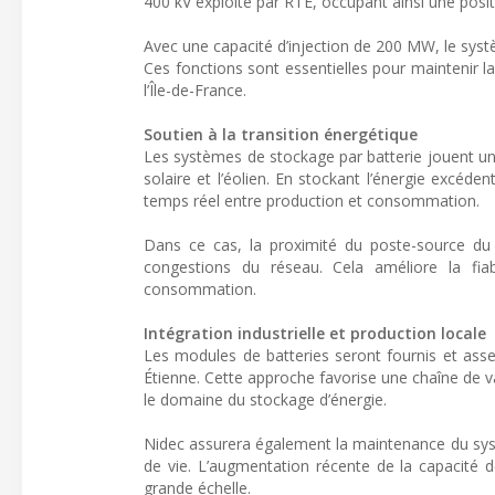
400 kV exploité par RTE, occupant ainsi une posit
Avec une capacité d’injection de 200 MW, le syst
Ces fonctions sont essentielles pour maintenir 
l’Île-de-France.
Soutien à la transition énergétique
Les systèmes de stockage par batterie jouent un r
solaire et l’éolien. En stockant l’énergie excéden
temps réel entre production et consommation.
Dans ce cas, la proximité du poste-source du 
congestions du réseau. Cela améliore la fiab
consommation.
Intégration industrielle et production locale
Les modules de batteries seront fournis et asse
Étienne. Cette approche favorise une chaîne de va
le domaine du stockage d’énergie.
Nidec assurera également la maintenance du systè
de vie. L’augmentation récente de la capacité 
grande échelle.