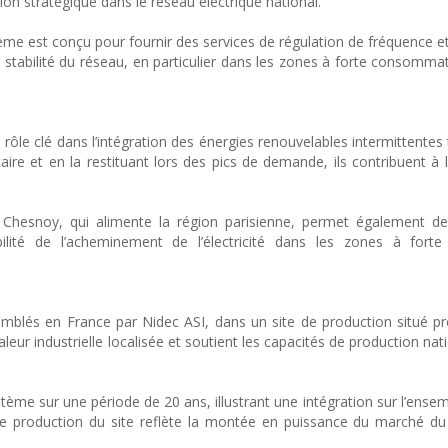
ion stratégique dans le réseau électrique national.
ème est conçu pour fournir des services de régulation de fréquence et
la stabilité du réseau, en particulier dans les zones à forte consom
ôle clé dans l’intégration des énergies renouvelables intermittentes t
taire et en la restituant lors des pics de demande, ils contribuent à l
Chesnoy, qui alimente la région parisienne, permet également de 
ilité de l’acheminement de l’électricité dans les zones à forte
mblés en France par Nidec ASI, dans un site de production situé pr
leur industrielle localisée et soutient les capacités de production na
me sur une période de 20 ans, illustrant une intégration sur l’ensem
de production du site reflète la montée en puissance du marché d