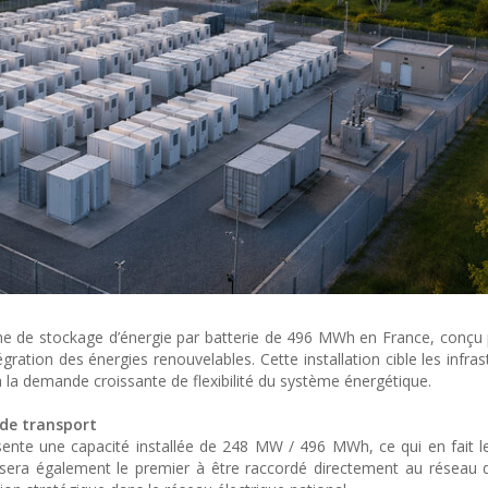
 de stockage d’énergie par batterie de 496 MWh en France, conçu 
tégration des énergies renouvelables. Cette installation cible les infra
 à la demande croissante de flexibilité du système énergétique.
 de transport
résente une capacité installée de 248 MW / 496 MWh, ce qui en fait l
 sera également le premier à être raccordé directement au réseau 