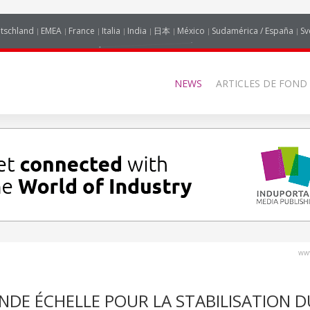
tschland
EMEA
France
Italia
India
日本
México
Sudamérica / España
Sv
NEWS
ARTICLES DE FOND
www
NDE ÉCHELLE POUR LA STABILISATION D