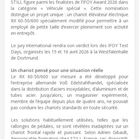
STILL figure parmi les finalistes de l’IFOY Award 2026 dans
la catégorie « Véhicule spécial ». Cette nomination
distingue un projet unique : un chariot élévateur électrique
RX 60-50/600 spécialement modifié pour permettre à un
employé de petite taille d’exercer pleinement son activité
en entrepôt.
Le jury international rendra son verdict lors des IFOY Test
Days, organisés les 15 et 16 avril 2026 à la Westfalenhalle
de Dortmund.
Un chariot pensé pour une situation réelle
Le RX 60-50/600 sur mesure a été développé pour
l’entreprise allemande Voß Edelstahlhandel, spécialisée
dans la distribution d’aciers inoxydables, d’aluminium et de
tubes acier. Jusqu’alors, un magasinier expérimenté,
membre de l’équipe depuis plus de quatre ans, ne pouvait
pas conduire les chariots standards en toute sécurité.
Les solutions habituellement utilisées, telles que les
rallonges de pédales, se sont révélées inadaptées sur un
chariot frontal rapide et puissant. Selon Adrien Gibault,
Responsable formation chez STILL France, ces dispositifs