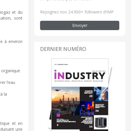
Rejoignez nos 24.900+ followers d’IMP
biogaz et du
sation, sont
Envoyer
ée à environ
DERNIER NUMÉRO
e organique
rer l’eau
à la
étique et en
aduisant une