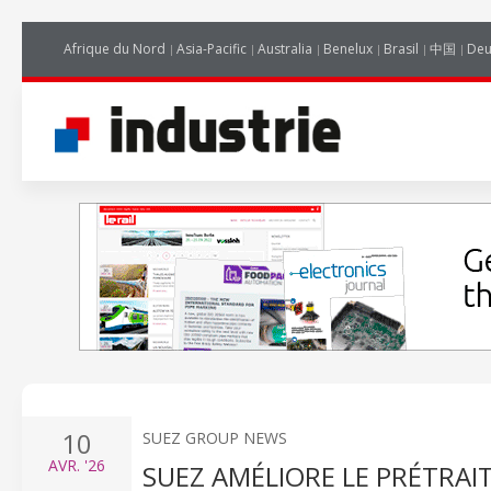
Afrique du Nord
Asia-Pacific
Australia
Benelux
Brasil
中国
Deu
10
SUEZ GROUP NEWS
AVR.
'26
SUEZ AMÉLIORE LE PRÉTRAI