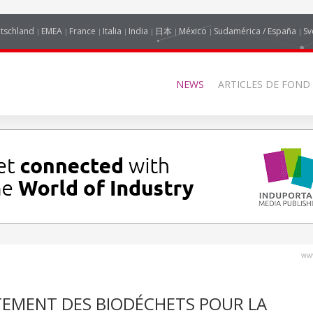
tschland
EMEA
France
Italia
India
日本
México
Sudamérica / España
Sv
NEWS
ARTICLES DE FOND
www
TEMENT DES BIODÉCHETS POUR LA