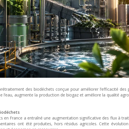
rétraitement des biodéchets conçue pour améliorer l’efficacité des
 de l’eau, augmente la production de biogaz et améliore la qualité ag
iodéchets
ts en France a entraîné une augmentation significative des flux à trai
ntaires ont été produites, hors résidus agricoles. Cette évolution