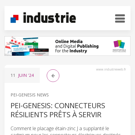
www.industrieweb.fr
11
JUIN
'24
PEI-GENESIS NEWS
PEI-GENESIS: CONNECTEURS
RÉSILIENTS PRÊTS À SERVIR
Comment le placage étain-zinc J a supplanté le
cadmium pour les connecteurs électriques destinés