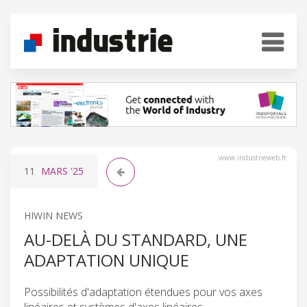
www.industrieweb.fr
11
MARS
'25
HIWIN NEWS
AU-DELÀ DU STANDARD, UNE
ADAPTATION UNIQUE
Possibilités d'adaptation étendues pour vos axes
linéaires et systèmes d'axes linéaires.