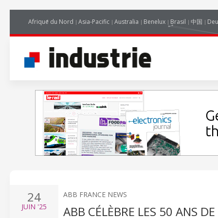
Afrique du Nord
Asia-Pacific
Australia
Benelux
Brasil
中国
Deu
24
ABB FRANCE NEWS
JUIN
'25
ABB CÉLÈBRE LES 50 ANS D