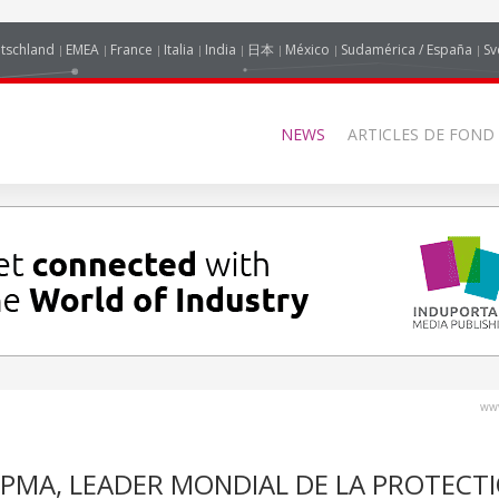
tschland
EMEA
France
Italia
India
日本
México
Sudamérica / España
Sv
NEWS
ARTICLES DE FOND
www
E PMA, LEADER MONDIAL DE LA PROTECT