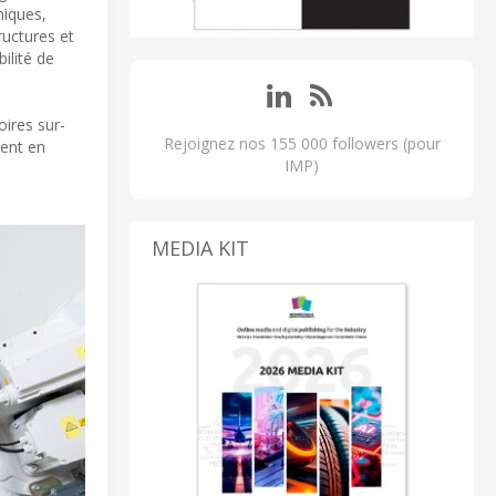
niques,
ructures et
ilité de
ires sur-
Rejoignez nos 155 000 followers (pour
ment en
IMP)
MEDIA KIT