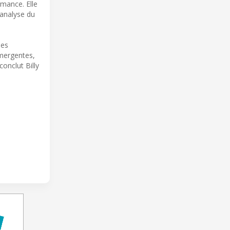
mance. Elle
 analyse du
des
émergentes,
onclut Billy