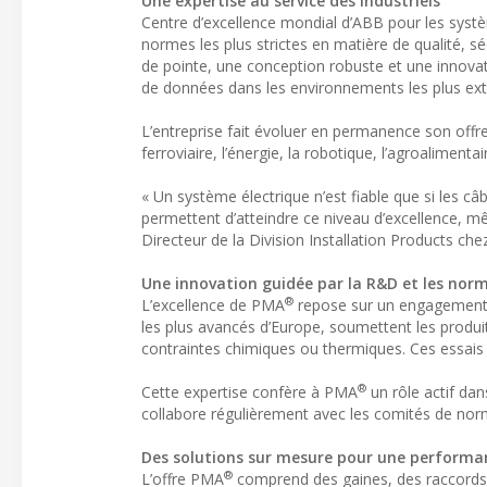
Une expertise au service des industriels
Centre d’excellence mondial d’ABB pour les syst
normes les plus strictes en matière de qualité, sé
de pointe, une conception robuste et une innov
de données dans les environnements les plus ex
L’entreprise fait évoluer en permanence son offre
ferroviaire, l’énergie, la robotique, l’agroaliment
« Un système électrique n’est fiable que si les 
permettent d’atteindre ce niveau d’excellence, m
Directeur de la Division Installation Products che
Une innovation guidée par la R&D et les norm
®
L’excellence de PMA
repose sur un engagement f
les plus avancés d’Europe, soumettent les produi
contraintes chimiques ou thermiques. Ces essais
®
Cette expertise confère à PMA
un rôle actif dan
collabore régulièrement avec les comités de normal
Des solutions sur mesure pour une performa
®
L’offre PMA
comprend des gaines, des raccords et 