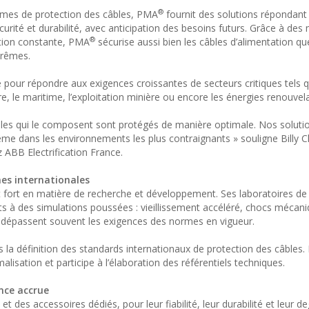
®
èmes de protection des câbles, PMA
fournit des solutions répondant
curité et durabilité, avec anticipation des besoins futurs. Grâce à des
®
ation constante, PMA
sécurise aussi bien les câbles d’alimentation qu
trêmes.
 pour répondre aux exigences croissantes de secteurs critiques tels q
aire, le maritime, l’exploitation minière ou encore les énergies renouvel
câbles qui le composent sont protégés de manière optimale. Nos soluti
ême dans les environnements les plus contraignants » souligne Billy C
z ABB Electrification France.
es internationales
ort en matière de recherche et développement. Ses laboratoires de 
ts à des simulations poussées : vieillissement accéléré, chocs mécani
 dépassent souvent les exigences des normes en vigueur.
s la définition des standards internationaux de protection des câbles. 
isation et participe à l’élaboration des référentiels techniques.
nce accrue
des accessoires dédiés, pour leur fiabilité, leur durabilité et leur d