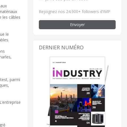
 aux
Rejoignez nos 24.900+ followers d’IMP
 matériaux
e les câbles
Envoyer
ue le
ables.
DERNIER NUMÉRO
ons
harles,
test, parmi
ques,
L’entreprise
egré