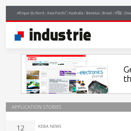
Afrique du Nord
Asia-Pacific
Australia
Benelux
Brasil
中国
Deu
APPLICATION STORIES
12
KEBA NEWS