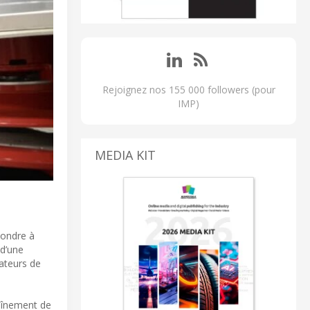
Rejoignez nos 155 000 followers (pour
IMP)
MEDIA KIT
pondre à
 d’une
ateurs de
raînement de