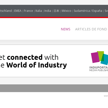
tschland
EMEA
France
Italia
India
日本
México
Sudamérica / España
Sv
NEWS
ARTICLES DE FOND
www