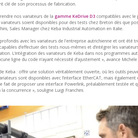
nt clé de son processus de fabrication.
 rendre nos variateurs de la
gamme KeDrive D3
compatibles avec le 
 variateurs soient disponibles pour des tests chez Breton dès que pos
chini, Sales Manager chez Keba Industrial Automation en Italie.
rofondis avec les variateurs de l'entreprise autrichienne et ont été tr
capables d’effectuer des tests nous-mêmes et d’intégrer les variateur
mation. L’intégration des variateurs de Keba dans nos programmes a
ucune ligne du code n’ayant nécessité d’ajustement », avance Michel
e Keba : offrir une solution véritablement ouverte, où les outils peuv
ariateurs sont disponibles avec l’interface EtherCAT, mais également
e fait de proposer une interface Powerlink, préalablement testée et q
 la concurrence », souligne Luigi Franchini.