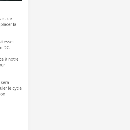
s et de
placer la
vitesses
on DC.
âce à notre
our
 sera
ler le cycle
lon