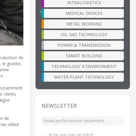
INTRALOGISTICS
MEDICAL DEVICES
METAL WORKING
OIL GAS TECHNOLOGY
POWER & TRANSMISSION
SMART BUILDING
roduction de
 le granite,
TECHNOLOGY 4 ENVIRONMENT
ienne
s.
WATER PLANT TECHNOLOGY
e, notamment
e clients
ligne
NEWSLETTER
on de
iau utilisé
Je ne suis pas un robot
.