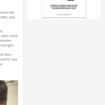
protocole
sible, puis
ès
s dans notre
utomates
e Duregon.
ent être
 ouverts aux
ui