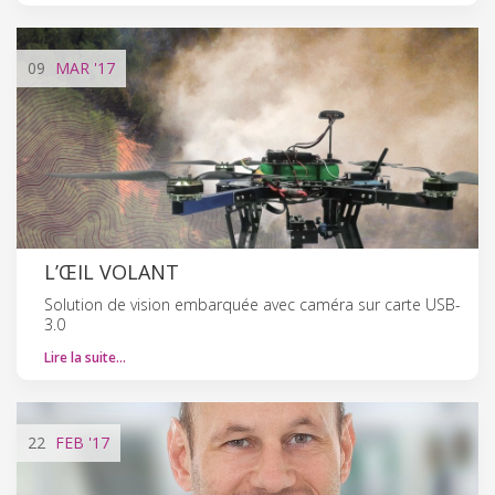
09
MAR
'17
L’ŒIL VOLANT
Solution de vision embarquée avec caméra sur carte USB-
3.0
Lire la suite…
22
FEB
'17