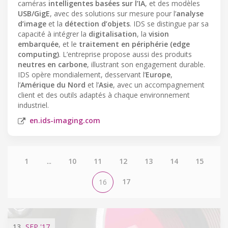
caméras
intelligentes basées sur l’IA
, et des modèles
USB/GigE
, avec des solutions sur mesure pour l’
analyse
d’image
et la
détection d’objets
. IDS se distingue par sa
capacité à intégrer la
digitalisation
, la
vision
embarquée
, et le
traitement en périphérie (edge
computing)
. L’entreprise propose aussi des produits
neutres en carbone
, illustrant son engagement durable.
IDS opère mondialement, desservant l’
Europe
,
l’
Amérique du Nord
et l’
Asie
, avec un accompagnement
client et des outils adaptés à chaque environnement
industriel.
en.ids-imaging.com
1
...
10
11
12
13
14
15
17
16
13
SEP
'17