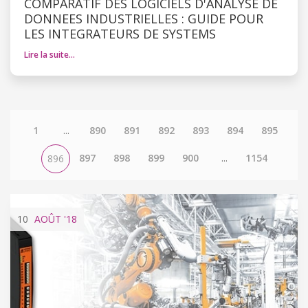
COMPARATIF DES LOGICIELS D'ANALYSE DE
DONNEES INDUSTRIELLES : GUIDE POUR
LES INTEGRATEURS DE SYSTEMS
Lire la suite…
1
...
890
891
892
893
894
895
897
898
899
900
...
1154
896
10
AOÛT
'18