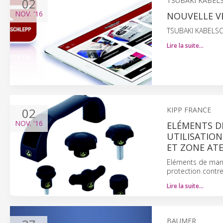
02
TSUBAKI KABEL
NOV.
'16
NOUVELLE VE
TSUBAKI KABELS
Lire la suite…
02
KIPP FRANCE
NOV.
'16
ELÉMENTS D
UTILISATION
ET ZONE AT
Eléments de manœ
protection contre
Lire la suite…
BAUMER