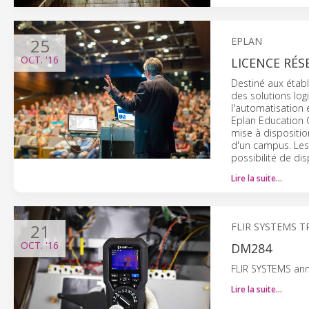
25
EPLAN
OCT.
'16
LICENCE RÉS
Destiné aux étab
des solutions log
l'automatisation 
Eplan Education 
mise à disposition
d'un campus. Les
possibilité de di
Lire la suite…
21
FLIR SYSTEMS 
OCT.
'16
DM284
FLIR SYSTEMS ann
Lire la suite…