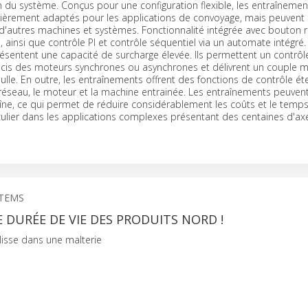
on du système. Conçus pour une configuration flexible, les entraînem
ulièrement adaptés pour les applications de convoyage, mais peuvent
c d'autres machines et systèmes. Fonctionnalité intégrée avec bouton ro
, ainsi que contrôle PI et contrôle séquentiel via un automate intégré.
sentent une capacité de surcharge élevée. Ils permettent un contrôl
is des moteurs synchrones ou asynchrones et délivrent un couple m
lle. En outre, les entraînements offrent des fonctions de contrôle é
réseau, le moteur et la machine entrainée. Les entraînements peuvent
îne, ce qui permet de réduire considérablement les coûts et le temp
culier dans les applications complexes présentant des centaines d'ax
STEMS
 DURÉE DE VIE DES PRODUITS NORD !
lisse dans une malterie