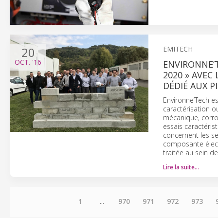
20
EMITECH
OCT.
'16
ENVIRONNE’T
2020 » AVEC
DÉDIÉ AUX P
Environne’Tech es
caractérisation ou
mécanique, corros
essais caractéris
concernent les se
composante élect
traitée au sein 
Lire la suite…
1
...
970
971
972
973