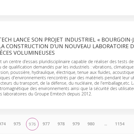
ECH LANCE SON PROJET INDUSTRIEL « BOURGOIN-J
 LA CONSTRUCTION D’UN NOUVEAU LABORATOIRE D’
IÈCES VOLUMINEUSES
t un centre d’essais pluridisciplinaire capable de réaliser des tests de
 de qualification demandés par les industriels : vibrations, climatique
ion, poussière, hydraulique, électrique, tenue aux fluides, acoustique
tiques d'environnements rencontrés par des matériels pendant leur uti
cteurs du transport, de la défense, du nucléaire, de l'emballage,etc. L
romagnétique des environnements ainsi que la sécurité des utilisate
des laboratoires du Groupe Emitech depuis 2012.
974
975
977
978
979
980
...
1154
976