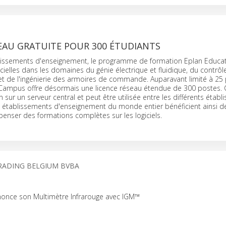
EAU GRATUITE POUR 300 ÉTUDIANTS
lissements d'enseignement, le programme de formation Eplan Educati
icielles dans les domaines du génie électrique et fluidique, du contrôl
et de l'ingénierie des armoires de commande. Auparavant limité à 25 
Campus offre désormais une licence réseau étendue de 300 postes. Ce
 sur un serveur central et peut être utilisée entre les différents étab
 établissements d'enseignement du monde entier bénéficient ainsi de
spenser des formations complètes sur les logiciels.
TRADING BELGIUM BVBA
once son Multimètre Infrarouge avec IGM™