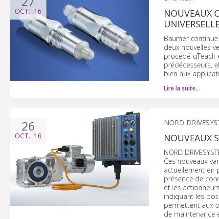
27
OCT.
'16
NOUVEAUX CA
UNIVERSELL
Baumer continue 
deux nouvelles ve
procédé qTeach et
prédécesseurs, el
bien aux applicati
Lire la suite…
26
NORD DRIVESY
OCT.
'16
NOUVEAUX S
NORD DRIVESYSTE
Ces nouveaux vari
actuellement en 
présence de conn
et les actionneur
indiquant les pos
permettent aux op
de maintenance et