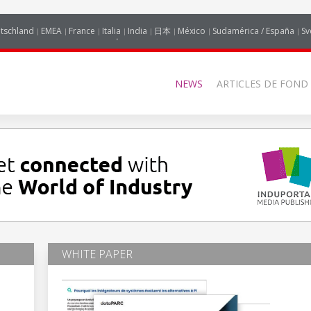
tschland
EMEA
France
Italia
India
日本
México
Sudamérica / España
Sv
NEWS
ARTICLES DE FOND
WHITE PAPER