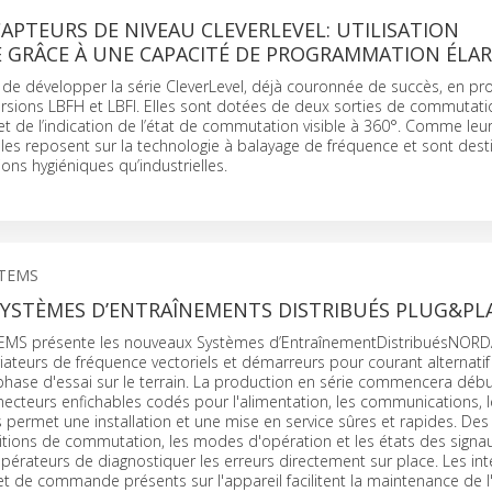
PTEURS DE NIVEAU CLEVERLEVEL: UTILISATION
E GRÂCE À UNE CAPACITÉ DE PROGRAMMATION ÉLAR
de développer la série CleverLevel, déjà couronnée de succès, en pr
rsions LBFH et LBFI. Elles sont dotées de deux sorties de commutati
 de l’indication de l’état de commutation visible à 360°. Comme leu
les reposent sur la technologie à balayage de fréquence et sont dest
ons hygiéniques qu’industrielles.
STEMS
YSTÈMES D’ENTRAÎNEMENTS DISTRIBUÉS PLUG&PL
MS présente les nouveaux Systèmes d’EntraînementDistribuésNORD
ateurs de fréquence vectoriels et démarreurs pour courant alternatif
phase d'essai sur le terrain. La production en série commencera débu
ecteurs enfichables codés pour l'alimentation, les communications, 
s permet une installation et une mise en service sûres et rapides. De
itions de commutation, les modes d'opération et les états des signa
érateurs de diagnostiquer les erreurs directement sur place. Les int
 de commande présents sur l'appareil facilitent la maintenance de l'i