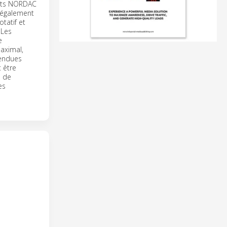
ents NORDAC
 également
tatif et
 Les
e
aximal,
tendues
 être
s de
es