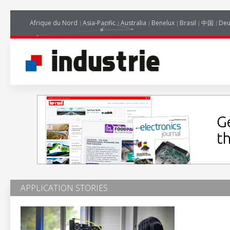
Afrique du Nord
Asia-Pacific
Australia
Benelux
Brasil
中国
Deu
APPLICATION STORIES