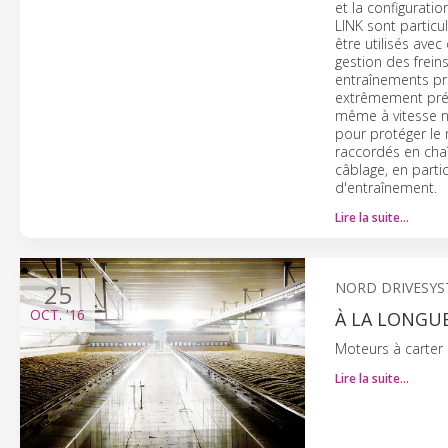
et la configurati
LINK sont partic
être utilisés ave
gestion des freins
entraînements pré
extrêmement préc
même à vitesse nu
pour protéger le 
raccordés en cha
câblage, en parti
d'entraînement.
Lire la suite…
25
NORD DRIVESY
OCT.
'16
À LA LONGUE
Moteurs à carter 
Lire la suite…