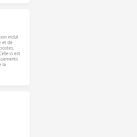
on inclut
e et de
postes,
lle-ci est
lissements
 la