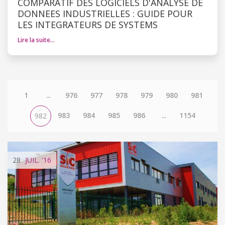
COMPARATIF DES LOGICIELS D'ANALYSE DE
DONNEES INDUSTRIELLES : GUIDE POUR
LES INTEGRATEURS DE SYSTEMS
Lire la suite…
1
...
976
977
978
979
980
981
983
984
985
986
...
1154
982
28
JUIL.
'16